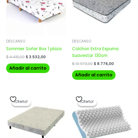
DESCANSO
DESCANSO
Sommier Soñar Box 1 plaza
Colchon Extra Espuma
Suavestar 130cm
$
4.415,00
$
3.532,00
$
10.970,00
$
8.776,00
Añadir al carrito
Añadir al carrito
El
El
El
El
precio
precio
precio
precio
¡Oferta!
¡Oferta!
¡Oferta!
¡Oferta!
original
actual
original
actual
era:
es:
era:
es:
$ 6.960,00.
$ 5.568,00.
$ 1.241,00.
$ 992,80.