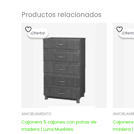
Productos relacionados
El
El
precio
precio
¡Oferta!
¡Oferta!
¡Ofert
¡Ofert
original
actual
era:
es:
$ 4.283,00.
$ 3.426,40.
AMOBLAMIENTO
AMOBLAMI
Cajonera 5 cajones con patas de
Cajonera
madera | Luna Muebles
madera |