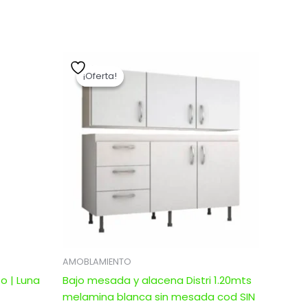
El
El
precio
precio
¡Oferta!
¡Oferta!
original
actual
era:
es:
0.
$ 5.280,00.
$ 4.224,00.
AMOBLAMIENTO
o | Luna
Bajo mesada y alacena Distri 1.20mts
melamina blanca sin mesada cod SIN