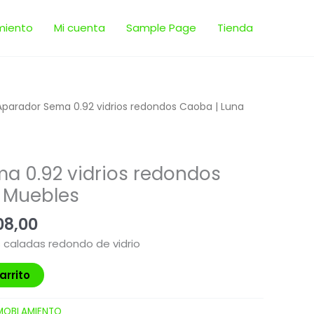
miento
Mi cuenta
Sample Page
Tienda
El
Aparador Sema 0.92 vidrios redondos Caoba | Luna
io
precio
nal
actual
es:
a 0.92 vidrios redondos
85,00.
$ 6.708,00.
 Muebles
08,00
 caladas redondo de vidrio
arrito
MOBLAMIENTO