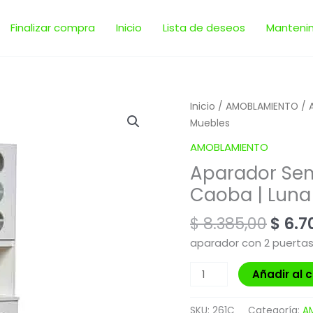
Finalizar compra
Inicio
Lista de deseos
Manteni
El
Aparador
Inicio
/
AMOBLAMIENTO
/ 
prec
Sema
Muebles
origi
0.92
AMOBLAMIENTO
era:
vidrios
Aparador Sem
$ 8.3
redondos
Caoba | Luna
Caoba
|
$
8.385,00
$
6.7
Luna
Muebles
aparador con 2 puertas
cantidad
Añadir al c
SKU:
261C
Categoría:
A