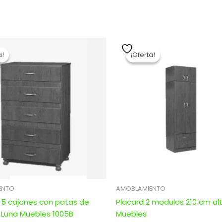
El
El
El
El
precio
precio
precio
precio
a!
a!
¡Oferta!
¡Oferta!
original
actual
original
actual
era:
es:
era:
es:
$ 4.283,00.
$ 3.426,40.
$ 4.666,00.
$ 3.732,8
ENTO
AMOBLAMIENTO
 5 cajones con patas de
Placard 2 modulos 210 cm alt
 Luna Muebles 1005B
Muebles