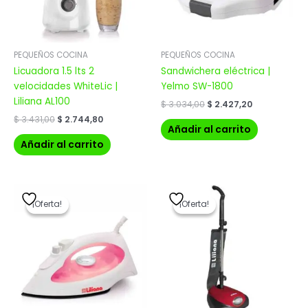
PEQUEÑOS COCINA
PEQUEÑOS COCINA
Licuadora 1.5 lts 2
Sandwichera eléctrica |
velocidades WhiteLic |
Yelmo SW-1800
Liliana AL100
$
3.034,00
$
2.427,20
$
3.431,00
$
2.744,80
Añadir al carrito
Añadir al carrito
El
El
El
El
precio
precio
precio
precio
¡Oferta!
¡Oferta!
¡Oferta!
¡Oferta!
original
actual
original
actual
era:
es:
era:
es:
$ 3.519,00.
$ 2.815,20.
$ 7.127,00.
$ 5.701,60.