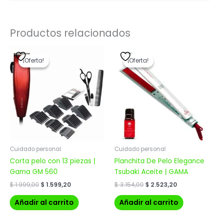
Productos relacionados
El
El
El
El
precio
precio
precio
precio
¡Oferta!
¡Oferta!
¡Oferta!
¡Oferta!
original
actual
original
actual
era:
es:
era:
es:
$ 1.999,00.
$ 1.599,20.
$ 3.154,00.
$ 2.523,20.
Cuidado personal
Cuidado personal
Corta pelo con 13 piezas |
Planchita De Pelo Elegance
Gama GM 560
Tsubaki Aceite | GAMA
$
1.999,00
$
1.599,20
$
3.154,00
$
2.523,20
Añadir al carrito
Añadir al carrito