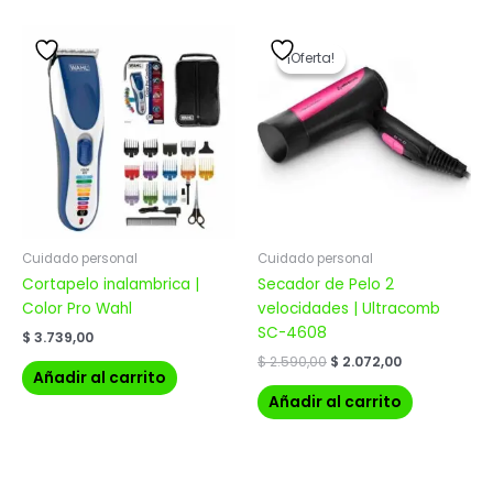
El
El
precio
precio
¡Oferta!
¡Oferta!
original
actual
era:
es:
$ 2.590,00.
$ 2.072,00.
Cuidado personal
Cuidado personal
Cortapelo inalambrica |
Secador de Pelo 2
Color Pro Wahl
velocidades | Ultracomb
SC-4608
$
3.739,00
$
2.590,00
$
2.072,00
Añadir al carrito
Añadir al carrito