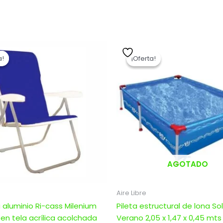
El
El
El
El
precio
precio
precio
precio
a!
a!
¡Oferta!
¡Oferta!
original
actual
original
actual
era:
es:
era:
es:
$ 4.740,00.
$ 3.792,00.
$ 6.485,00.
$ 5.892,0
AGOTADO
Aire Libre
aluminio Ri-cass Milenium
Pileta estructural de lona So
en tela acrílica acolchada
Verano 2,05 x 1,47 x 0,45 mts