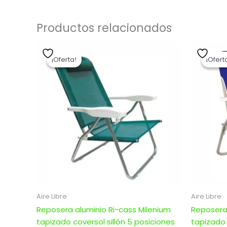
Productos relacionados
El
El
precio
precio
¡Oferta!
¡Oferta!
¡Ofert
¡Ofert
original
actual
era:
es:
$ 3.420,00.
$ 2.736,00.
Aire Libre
Aire Libre
Reposera aluminio Ri-cass Milenium
Reposera 
tapizado coversol sillón 5 posiciones
tapizado 