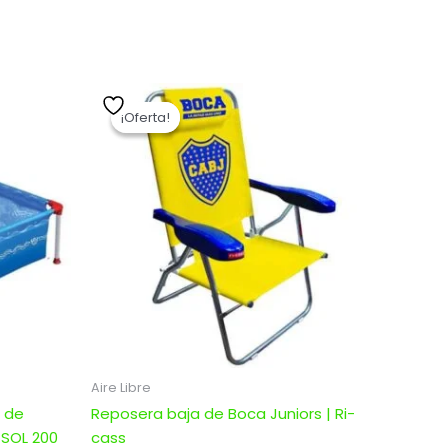
El
El
precio
precio
¡Oferta!
¡Oferta!
original
actual
era:
es:
0.
$ 2.496,00.
$ 1.996,80.
Aire Libre
l de
Reposera baja de Boca Juniors | Ri-
 SOL 200
cass