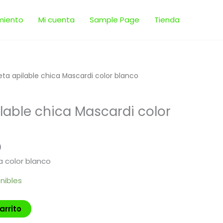
miento
Mi cuenta
Sample Page
Tienda
El
ta apilable chica Mascardi color blanco
precio
l
actual
lable chica Mascardi color
es:
.
$ 312,80.
0
a color blanco
nibles
arrito