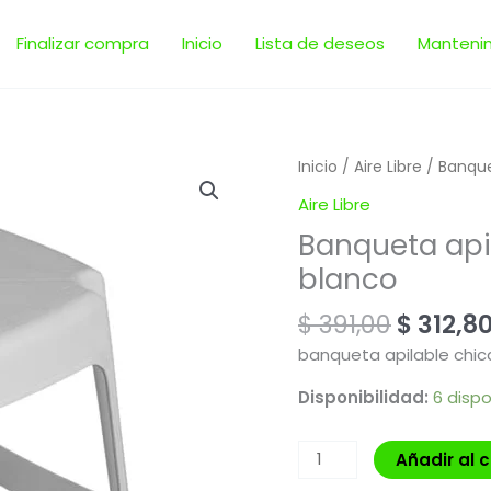
Finalizar compra
Inicio
Lista de deseos
Manteni
El
Banqueta
Inicio
/
Aire Libre
/ Banque
precio
apilable
Aire Libre
origina
chica
Banqueta api
era:
Mascardi
$ 391,00
blanco
color
blanco
$
391,00
$
312,8
cantidad
banqueta apilable chic
Disponibilidad:
6 dispo
Añadir al c