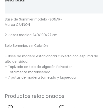
Descripción
Valoraciones (0)
Base de Sommier modelo «SOÑAR»
Marca CANNON
2 Plazas medida: 140x190x27 cm
Solo Sommier, sin Colchón
– Base de madera estacionada cubierta con espuma de
alta densidad.
– Tapizada en tela de Algodón Polyester.
– Totalmente matelaseado.
– 7 patas de madera torneada y laqueada.
Productos relacionados
El
El
El
El
precio
precio
precio
precio