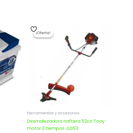
El
El
precio
precio
¡Oferta!
¡Oferta!
original
actual
era:
es:
$ 11.312,00.
$ 9.049,60.
Herramientas y accesorios
Desmalezadora naftera 52cc Toay
motor 2 tiempos JLD53