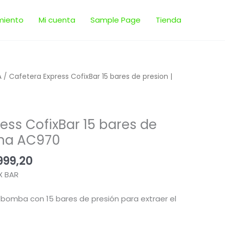
miento
Mi cuenta
Sample Page
Tienda
El
A
/ Cafetera Express CofixBar 15 bares de presion |
cio
precio
inal
actual
es:
ess CofixBar 15 bares de
.999,00.
$ 11.999,20.
iana AC970
999,20
X BAR
bomba con 15 bares de presión para extraer el