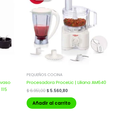
era:
es:
.
$ 6.951,00.
$ 5.560,80.
PEQUEÑOS COCINA
 vaso
Procesadora ProceLic | Liliana AM640
 115
$
6.951,00
$
5.560,80
Añadir al carrito