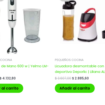
era:
es:
era:
es:
$ 5.166,00.
$ 4.132,80.
$ 3.607,00.
$ 2.885,60
 COCINA
PEQUEÑOS COCINA
a de Mano 600 w | Yelmo LM-
Licuadora desmontable con
deportivo Deporlic | Liliana AL
$
4.132,80
$
3.607,00
$
2.885,60
 al carrito
Añadir al carrito