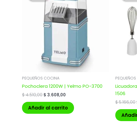
era:
es:
$ 4.510,00.
$ 3.608,00.
PEQUEÑOS COCINA
PEQUEÑOS
Pochoclera 1200W | Yelmo PO-3700
Licuador
1506
$
4.510,00
$
3.608,00
$
5.166,00
Añadir al carrito
Añadir