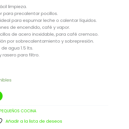
ácil limpieza.
r para precalentar pocillos.
 ideal para espumar leche o calentar líquidos.
iones de encendido, café y vapor.
 pocillos de acero inoxidable, para café cremoso.
ción por sobrecalentamiento y sobrepresión.
de agua 1.5 lts.
 rasero para filtro.
nibles
PEQUEÑOS COCINA
Añadir a la lista de deseos