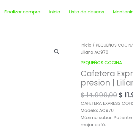
Finalizar compra
Inicio
Lista de deseos
Manteni
El
Cafetera
Inicio
/
PEQUEÑOS COCIN
pre
Express
Liliana AC970
orig
CofixBar
PEQUEÑOS COCINA
era:
15
Cafetera Expr
$ 14
bares
presion | Lil
de
presion
$
14.999,00
$
11.
|
Liliana
CAFETERA EXPRESS COFI
AC970
Modelo: AC970
cantidad
Máximo sabor. Potente 
mejor café.