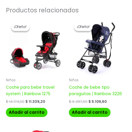
Productos relacionados
El
El
El
El
precio
precio
precio
precio
¡Oferta!
¡Oferta!
¡Oferta!
¡Oferta!
original
actual
original
actual
era:
es:
era:
es:
$ 14.174,00.
$ 11.339,20.
$ 6.387,00.
$ 5.109,60.
Niños
Niños
Coche para bebe travel
Coche de bebe tipo
system | Rainbow 1275
paraguitas | Rainbow 3226
$
14.174,00
$
11.339,20
$
6.387,00
$
5.109,60
Añadir al carrito
Añadir al carrito
El
El
El
El