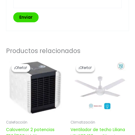
Productos relacionados
El
El
El
El
precio
precio
precio
precio
¡Oferta!
¡Oferta!
¡Oferta!
¡Oferta!
original
actual
original
actual
era:
es:
era:
es:
$ 3.206,00.
$ 2.564,80.
$ 6.209,00.
$ 4.967,20.
Calefacción
Climatización
Caloventor 2 potencias
Ventilador de techo Liliana