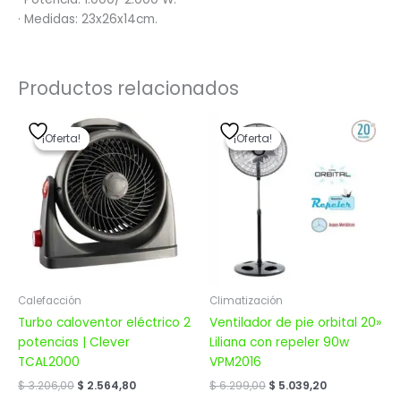
· Medidas: 23x26x14cm.
Productos relacionados
El
El
El
El
precio
precio
precio
precio
¡Oferta!
¡Oferta!
¡Oferta!
¡Oferta!
original
actual
original
actual
era:
es:
era:
es:
$ 3.206,00.
$ 2.564,80.
$ 6.299,00.
$ 5.039,20.
Calefacción
Climatización
Turbo caloventor eléctrico 2
Ventilador de pie orbital 20»
potencias | Clever
Liliana con repeler 90w
TCAL2000
VPM2016
$
3.206,00
$
2.564,80
$
6.299,00
$
5.039,20