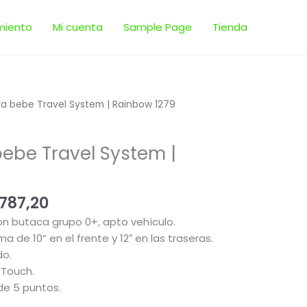
miento
Mi cuenta
Sample Page
Tienda
El
a bebe Travel System | Rainbow 1279
io
precio
inal
actual
ebe Travel System |
es:
.484,00.
$ 14.787,20.
787,20
n butaca grupo 0+, apto vehículo.
de 10” en el frente y 12″ en las traseras.
do.
 Touch.
de 5 puntos.