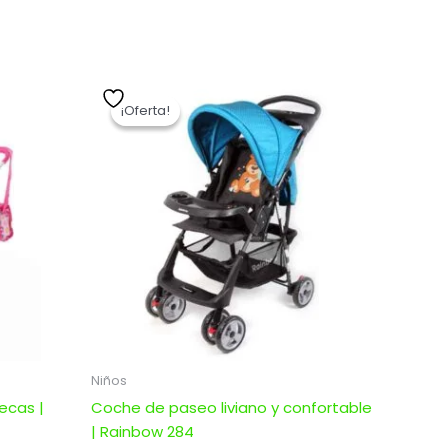
El
El
precio
precio
¡Oferta!
¡Oferta!
original
actual
era:
es:
.
$ 7.078,00.
$ 5.662,40.
Niños
ecas |
Coche de paseo liviano y confortable
| Rainbow 284