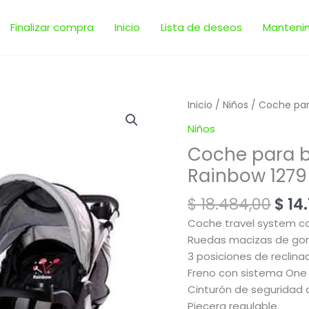
Finalizar compra
Inicio
Lista de deseos
Manteni
El
Coche
Inicio
/
Niños
/ Coche par
prec
para
Niños
orig
bebe
Coche para b
era:
Travel
$ 18
Rainbow 1279
System
|
$
18.484,00
$
14.
Rainbow
1279
Coche travel system co
cantidad
Ruedas macizas de goma 
3 posiciones de reclina
Freno con sistema One
Cinturón de seguridad 
Piecera regulable.