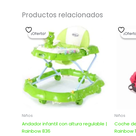
Productos relacionados
El
El
precio
precio
¡Oferta!
¡Oferta!
¡Ofert
¡Ofert
original
actual
era:
es:
$ 5.176,00.
$ 4.140,80.
Niños
Niños
Andador infantil con altura regulable |
Coche de
Rainbow 836
Rainbow 