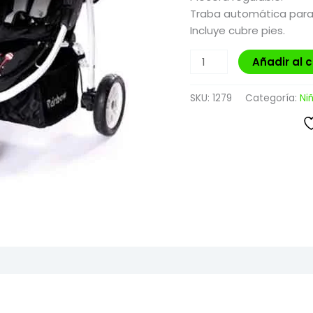
Traba automática para e
Incluye cubre pies.
Añadir al c
SKU:
1279
Categoría:
Ni