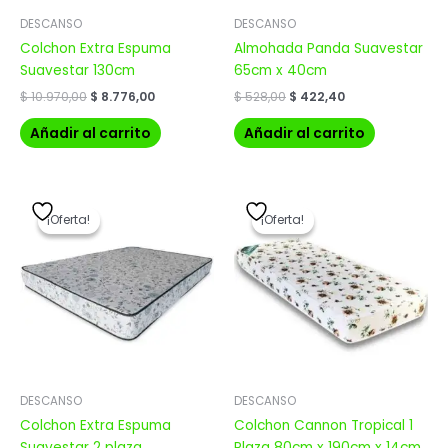
DESCANSO
DESCANSO
Colchon Extra Espuma
Almohada Panda Suavestar
Suavestar 130cm
65cm x 40cm
$
10.970,00
$
8.776,00
$
528,00
$
422,40
Añadir al carrito
Añadir al carrito
El
El
El
El
precio
precio
precio
precio
¡Oferta!
¡Oferta!
¡Oferta!
¡Oferta!
original
actual
original
actual
era:
es:
era:
es:
$ 11.571,00.
$ 9.256,80.
$ 4.708,00.
$ 3.766,40.
DESCANSO
DESCANSO
Colchon Extra Espuma
Colchon Cannon Tropical 1
Suavestar 2 plaza
Plaza 80cm x 190cm x 14cm