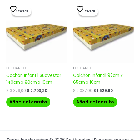
El
El
El
El
precio
precio
precio
precio
¡Oferta!
¡Oferta!
¡Oferta!
¡Oferta!
original
actual
original
actual
era:
es:
era:
es:
$ 3.379,00.
$ 2.703,20.
$ 2.037,00.
$ 1.629,60.
DESCANSO
DESCANSO
Cochón Infantil Suavestar
Colchón infantil 97cm x
140cm x 80cm x 10cm
65cm x 10cm
$
3.379,00
$
2.703,20
$
2.037,00
$
1.629,60
Añadir al carrito
Añadir al carrito