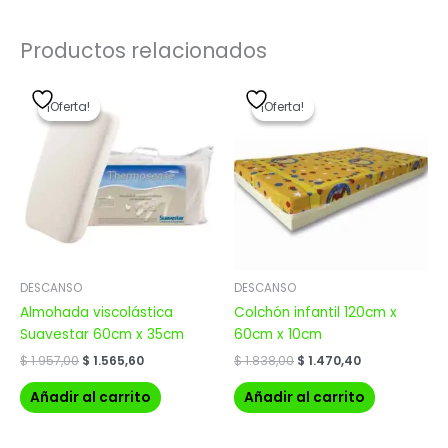
Productos relacionados
El
El
El
El
precio
precio
precio
precio
¡Oferta!
¡Oferta!
¡Oferta!
¡Oferta!
original
actual
original
actual
era:
es:
era:
es:
$ 1.957,00.
$ 1.565,60.
$ 1.838,00.
$ 1.470,40.
DESCANSO
DESCANSO
Almohada viscolástica
Colchón infantil 120cm x
Suavestar 60cm x 35cm
60cm x 10cm
$
1.957,00
$
1.565,60
$
1.838,00
$
1.470,40
Añadir al carrito
Añadir al carrito