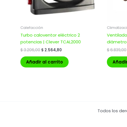
Calefacción
Climatizac
Turbo caloventor eléctrico 2
Ventilado
potencias | Clever TCAL2000
diámetro
$
3.206,00
$
2.564,80
$
6.839,00
Añadir al carrito
Añadir
Todos los der