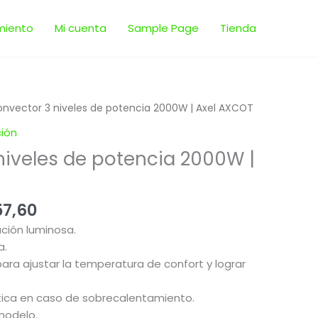
miento
Mi cuenta
Sample Page
Tienda
El
nvector 3 niveles de potencia 2000W | Axel AXCOT
o
precio
ción
nal
actual
niveles de potencia 2000W |
es:
22,00.
$ 3.057,60.
57,60
ación luminosa.
a.
ara ajustar la temperatura de confort y lograr
ica en caso de sobrecalentamiento.
modelo.