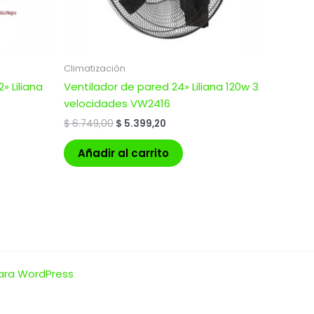
Climatización
» Liliana
Ventilador de pared 24» Liliana 120w 3
velocidades VW2416
$
6.749,00
$
5.399,20
Añadir al carrito
ara WordPress