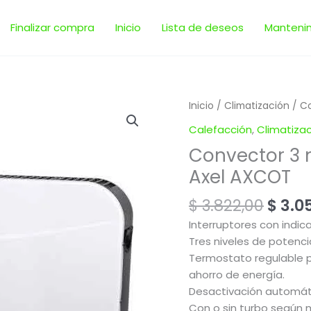
Finalizar compra
Inicio
Lista de deseos
Manteni
El
Convector
Inicio
/
Climatización
/ Co
preci
3
Calefacción
,
Climatiza
origi
niveles
Convector 3 
era:
de
$ 3.8
Axel AXCOT
potencia
2000W
$
3.822,00
$
3.0
|
Axel
Interruptores con indic
AXCOT
Tres niveles de potenci
cantidad
Termostato regulable p
ahorro de energía.
Desactivación automát
Con o sin turbo según 