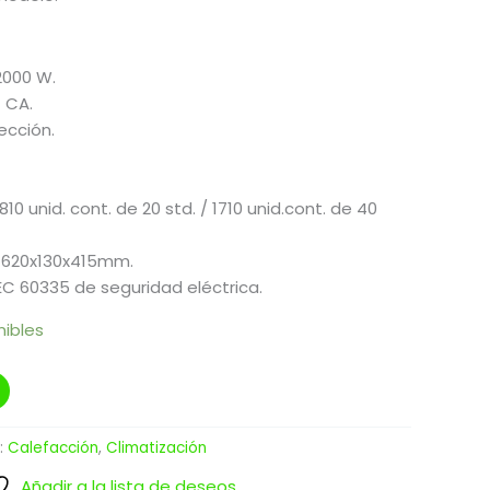
2000 W.
– CA.
ección.
10 unid. cont. de 20 std. / 1710 unid.cont. de 40
 620x130x415mm.
EC 60335 de seguridad eléctrica.
nibles
:
Calefacción
,
Climatización
Añadir a la lista de deseos