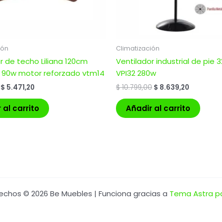
ión
Climatización
r de techo Liliana 120cm
Ventilador industrial de pie 32
 90w motor reforzado vtm14
VPI32 280w
$
5.471,20
$
10.799,00
$
8.639,20
 al carrito
Añadir al carrito
echos © 2026 Be Muebles | Funciona gracias a
Tema Astra p