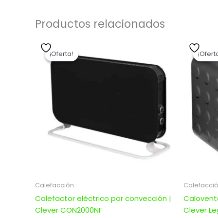
Productos relacionados
El
El
precio
precio
¡Oferta!
¡Oferta!
¡Ofert
¡Ofert
original
actual
era:
es:
$ 4.905,00.
$ 3.924,00.
Calefacción
Calefacci
Calefactor eléctrico por convección |
Calovent
Clever CON2000NF
Clever L