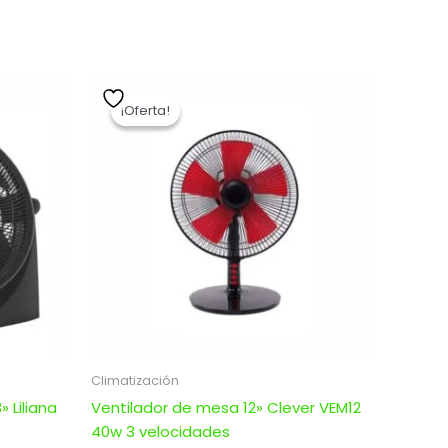
El
El
precio
precio
¡Oferta!
¡Oferta!
original
actual
era:
es:
.
$ 3.043,00.
$ 2.434,40.
Climatización
» Liliana
Ventilador de mesa 12» Clever VEM12
40w 3 velocidades