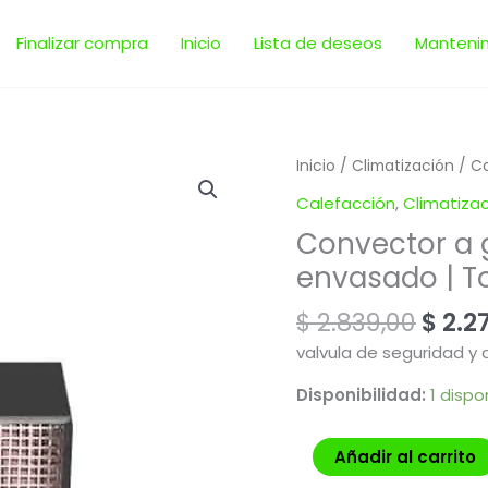
Finalizar compra
Inicio
Lista de deseos
Manteni
El
Convector
Inicio
/
Climatización
/ Co
prec
a
Calefacción
,
Climatiza
origi
gas
Convector a 
era:
3000
$ 2.8
envasado | T
Calorías
gas
$
2.839,00
$
2.27
envasado
|
valvula de seguridad y
Torpedo
Disponibilidad:
1 dispo
cantidad
Añadir al carrito