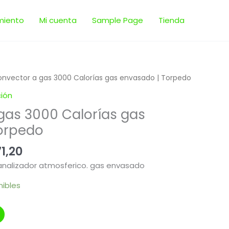
miento
Mi cuenta
Sample Page
Tienda
El
nvector a gas 3000 Calorías gas envasado | Torpedo
io
precio
ción
nal
actual
gas 3000 Calorías gas
es:
39,00.
$ 2.271,20.
orpedo
1,20
 analizador atmosferico. gas envasado
nibles