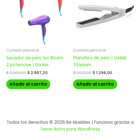
era:
es:
era:
es:
$ 3.609,00.
$ 2.887,20.
$ 1.620,00.
$ 1.296,00.
Cuidado personal
Cuidado personal
Secador de pelo Ion Bloom
Planchita de pelo | GAMA
2 potencias | Ga.Ma
Titanium
$
3.609,00
$
2.887,20
$
1.620,00
$
1.296,00
Añadir al carrito
Añadir al carrito
Todos los derechos © 2026 Be Muebles | Funciona gracias a
Tema Astra para WordPress