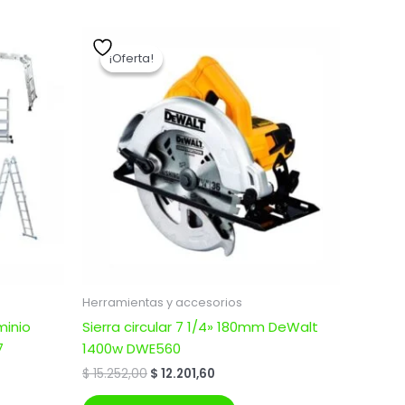
El
El
precio
precio
¡Oferta!
¡Oferta!
original
actual
era:
es:
0.
$ 15.252,00.
$ 12.201,60.
Herramientas y accesorios
minio
Sierra circular 7 1/4» 180mm DeWalt
7
1400w DWE560
$
15.252,00
$
12.201,60