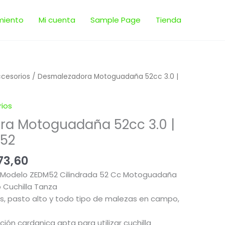
miento
Mi cuenta
Sample Page
Tienda
El
ccesorios
/ Desmalezadora Motoguadaña 52cc 3.0 |
io
precio
nal
actual
ios
es:
a Motoguadaña 52cc 3.0 |
092,00.
$ 8.873,60.
M52
73,60
Modelo ZEDM52 Cilindrada 52 Cc Motoguadaña
 Cuchilla Tanza
os, pasto alto y todo tipo de malezas en campo,
ción cardanica apta para utilizar cuchilla