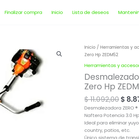
Finalizar compra
Inicio
Lista de deseos
Manteni
El
Desmalezadora
Inicio
/
Herramientas y a
prec
Motoguadaña
Zero Hp ZEDM52
origi
52cc
Herramientas y accesor
era:
3.0
Desmalezador
$ 11.
|
Zero Hp ZED
Zero
Hp
$
11.092,00
$
8.8
ZEDM52
cantidad
Desmalezadora ZERO ® 
Naftera Potencia 3.0 Hp
Ideal para eliminar yuy
country, patios, etc.
Único sistema de transi