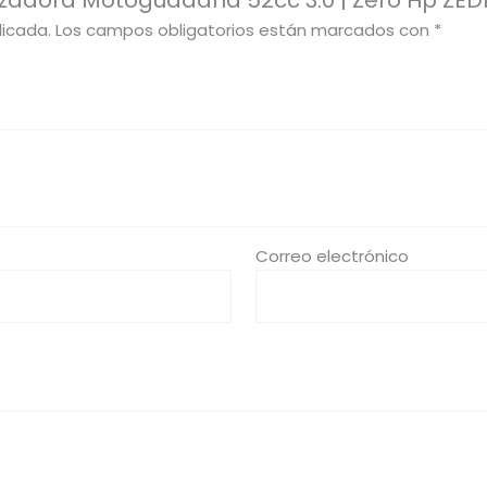
ezadora Motoguadaña 52cc 3.0 | Zero Hp ZE
licada.
Los campos obligatorios están marcados con
*
Correo electrónico