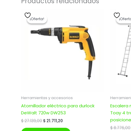
Productos relacionados
El
El
precio
precio
¡Oferta!
¡Oferta!
¡Ofert
¡Ofert
original
actual
era:
es:
$ 27.139,00.
$ 21.711,20.
Herramientas y accesorios
Herramient
Atornillador eléctrico para durlock
Escalera 
DeWalt 720w DW253
Toay 4 t
posicione
$
27.139,00
$
21.711,20
$
8.776,00