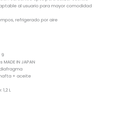
aptable al usuario para mayor comodidad
empos, refrigerado por aire
 9
s MADE IN JAPAN
a diafragma
nafta + aceite
 1,2 L