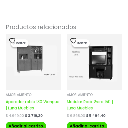
Productos relacionados
El
El
El
El
precio
precio
precio
precio
¡Oferta!
¡Oferta!
¡Oferta!
¡Oferta!
original
actual
original
actual
era:
es:
era:
es:
$ 4.649,00.
$ 3.719,20.
$ 6.868,00.
$ 5.494,40.
AMOBLAMIENTO
AMOBLAMIENTO
Aparador roble 130 Wengue
Modular Rack Gero 150 |
| Luna Muebles
Luna Muebles
$
4.649,00
$
3.719,20
$
6.868,00
$
5.494,40
Añadir al carrito
Añadir al carrito