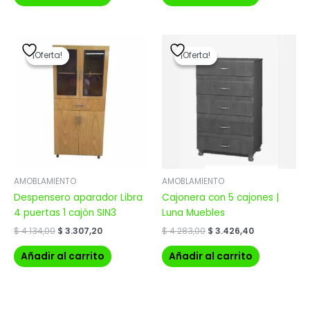
El
El
El
El
precio
precio
precio
precio
¡Oferta!
¡Oferta!
¡Oferta!
¡Oferta!
original
actual
original
actual
era:
es:
era:
es:
$ 4.134,00.
$ 3.307,20.
$ 4.283,00.
$ 3.426,40.
AMOBLAMIENTO
AMOBLAMIENTO
Despensero aparador Libra
Cajonera con 5 cajones |
4 puertas 1 cajón SIN3
Luna Muebles
$
4.134,00
$
3.307,20
$
4.283,00
$
3.426,40
Añadir al carrito
Añadir al carrito