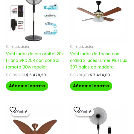
$ 8.099,00.
$ 6.479,20.
$ 9.280,00.
$ 7.424,00.
Climatización
Climatización
Ventilador de pie orbital 20»
Ventilador de techo con
Liliana VPD20R con control
araña 3 luces Lumer Plusslux
remoto 90w repeler
307 palas de madera
$
8.099,00
$
6.479,20
$
9.280,00
$
7.424,00
Añadir al carrito
Añadir al carrito
El
El
El
El
precio
precio
precio
precio
¡Oferta!
¡Oferta!
¡Oferta!
¡Oferta!
original
actual
original
actual
era:
es:
era:
es:
$ 6.839,00.
$ 5.471,20.
$ 8.361,00.
$ 6.688,80.