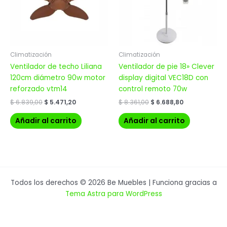
Climatización
Climatización
Ventilador de techo Liliana
Ventilador de pie 18» Clever
120cm diámetro 90w motor
display digital VEC18D con
reforzado vtm14
control remoto 70w
$
6.839,00
$
5.471,20
$
8.361,00
$
6.688,80
Añadir al carrito
Añadir al carrito
Todos los derechos © 2026 Be Muebles | Funciona gracias a
Tema Astra para WordPress