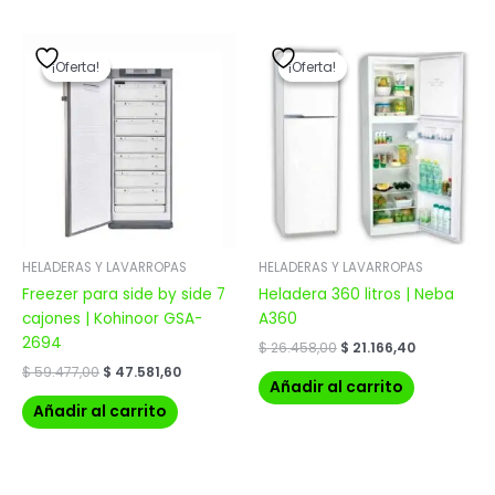
El
El
El
El
precio
precio
precio
precio
¡Oferta!
¡Oferta!
¡Oferta!
¡Oferta!
original
actual
original
actual
era:
es:
era:
es:
$ 59.477,00.
$ 47.581,60.
$ 26.458,00.
$ 21.166,40.
HELADERAS Y LAVARROPAS
HELADERAS Y LAVARROPAS
Freezer para side by side 7
Heladera 360 litros | Neba
cajones | Kohinoor GSA-
A360
2694
$
26.458,00
$
21.166,40
$
59.477,00
$
47.581,60
Añadir al carrito
Añadir al carrito