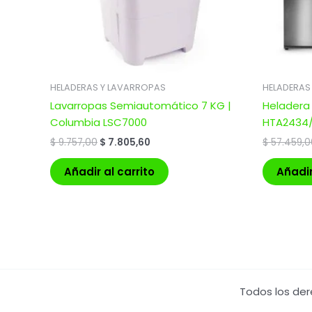
HELADERAS Y LAVARROPAS
HELADERAS
Lavarropas Semiautomático 7 KG |
Heladera
Columbia LSC7000
HTA2434
$
9.757,00
$
7.805,60
$
57.459,0
Añadir al carrito
Añadir
Todos los der