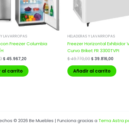
 Y LAVARROPAS
HELADERAS Y LAVARROPAS
 con Freezer Columbia
Freezer Horizontal Exhibidor V
/H
Curvo Briket FR 3300TVPI
0
$
45.967,20
$
49.770,00
$
39.816,00
 al carrito
Añadir al carrito
echos © 2026 Be Muebles | Funciona gracias a
Tema Astra p