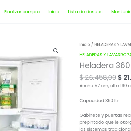
Finalizar compra
Inicio
Lista de deseos
Manteni
El
Heladera
Inicio
/
HELADERAS Y LAV
pre
360
HELADERAS Y LAVARROP
orig
litros
Heladera 360 
era:
|
$ 26
Neba
$
26.458,00
$
21
A360
Ancho 57 cm, alto 190 c
cantidad
Capacidad 360 lts.
Gabinete y puertas rea
prepintado que le otor
los sistemas tradiciona