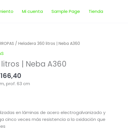
miento
Mi cuenta
Sample Page
Tienda
El
ARROPAS
/ Heladera 360 litros | Neba A360
cio
precio
AS
inal
actual
litros | Neba A360
es:
.458,00.
$ 21.166,40.
.166,40
m, prof. 63 cm
lizadas en láminas de acero electrogalvanizado y
ga cinco veces más resistencia a la oxidación que
les