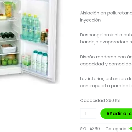
Aislación en poliuretan
inyección
Descongelamiento auto
bandeja evaporadora 
Diseño moderno con án
capacidad y comodidad 
Luz interior, estantes d
contrapuerta para botel
Capacidad 360 lts.
Añadir al c
SKU:
A360
Categoría:
H