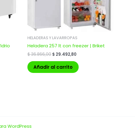
HELADERAS Y LAVARROPAS
idrio
Heladera 257 lt con freezer | Briket
$
36.866,00
$
29.492,80
Añadir al carrito
ara WordPress