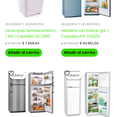
HELADERAS Y LAVARROPAS
HELADERAS Y LAVARROPAS
Lavarropas Semiautomático
Heladera con freezer gris |
7 KG | Columbia LSC7000
Columbia HTP 2334/H
$
9.757,00
$
7.805,60
$
51.064,00
$
40.851,20
Añadir al carrito
Añadir al carrito
El
El
El
El
precio
precio
precio
precio
¡Oferta!
¡Oferta!
¡Oferta!
¡Oferta!
original
actual
original
actual
era:
es:
era:
es:
$ 70.439,00.
$ 56.351,20.
$ 26.458,00.
$ 21.166,40.