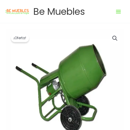
Ir
Be Muebles
al
contenido
El
El
Hormigonera
precio
precio
portátil
¡Oferta!
original
actual
Ropal
era:
es:
130lts
$ 20.008,00.
$ 16.006,40.
3/4hp
HORMIG.01
cantidad