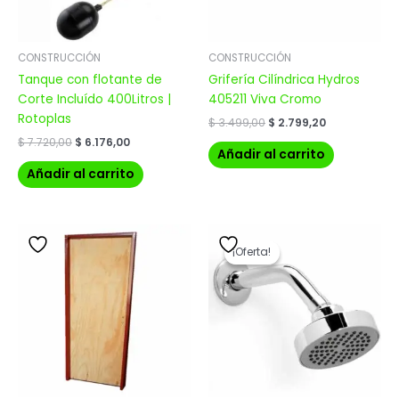
CONSTRUCCIÓN
CONSTRUCCIÓN
Tanque con flotante de
Grifería Cilíndrica Hydros
Corte Incluído 400Litros |
405211 Viva Cromo
Rotoplas
$
3.499,00
$
2.799,20
$
7.720,00
$
6.176,00
Añadir al carrito
Añadir al carrito
El
El
precio
precio
¡Oferta!
¡Oferta!
original
actual
era:
es:
$ 1.555,00.
$ 1.244,00.