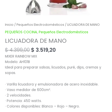
Inicio
/
Pequeños Electrodomésticos
/ LICUADORA DE MANO
PEQUEÑOS COCINA
,
Pequeños Electrodomésticos
LICUADORA DE MANO
$
4.399,00
$
3.519,20
MIXER RAINBOW MIX
Modelo: AH101B
Ideal para preparar salsas, licuados, puré, dips, cremas y
sopas.
· Varilla licuadora y emulsionadora de acero inoxidable.
· Vaso medidor de 600cm³.
· 2 velocidades.
· Potencia: 450 watts.
· Colores disponibles: Blanco – Rojo – Negro.