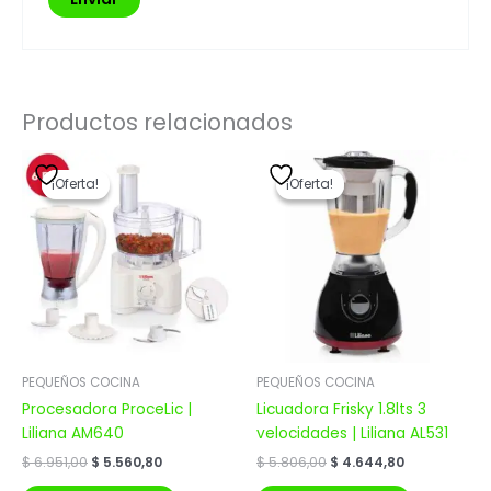
Productos relacionados
El
El
El
El
precio
precio
precio
precio
¡Oferta!
¡Oferta!
¡Oferta!
¡Oferta!
original
actual
original
actual
era:
es:
era:
es:
$ 6.951,00.
$ 5.560,80.
$ 5.806,00.
$ 4.644,80.
PEQUEÑOS COCINA
PEQUEÑOS COCINA
Procesadora ProceLic |
Licuadora Frisky 1.8lts 3
Liliana AM640
velocidades | Liliana AL531
$
6.951,00
$
5.560,80
$
5.806,00
$
4.644,80