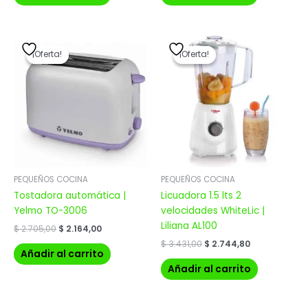
El
El
El
El
precio
precio
precio
precio
¡Oferta!
¡Oferta!
¡Oferta!
¡Oferta!
original
actual
original
actual
era:
es:
era:
es:
$ 2.705,00.
$ 2.164,00.
$ 3.431,00.
$ 2.744,80.
PEQUEÑOS COCINA
PEQUEÑOS COCINA
Tostadora automática |
Licuadora 1.5 lts 2
Yelmo TO-3006
velocidades WhiteLic |
Liliana AL100
$
2.705,00
$
2.164,00
$
3.431,00
$
2.744,80
Añadir al carrito
Añadir al carrito