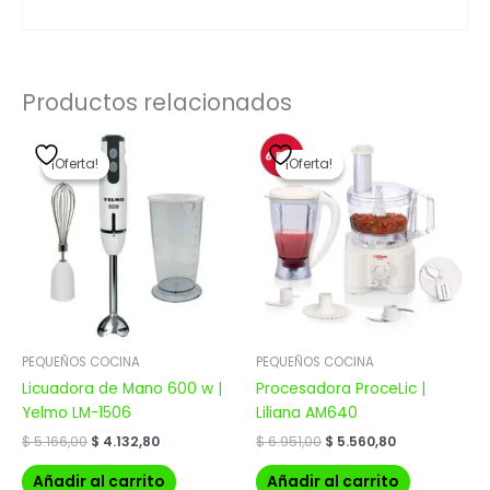
Productos relacionados
El
El
El
El
precio
precio
precio
precio
¡Oferta!
¡Oferta!
¡Oferta!
¡Oferta!
original
actual
original
actual
era:
es:
era:
es:
$ 5.166,00.
$ 4.132,80.
$ 6.951,00.
$ 5.560,80.
PEQUEÑOS COCINA
PEQUEÑOS COCINA
Licuadora de Mano 600 w |
Procesadora ProceLic |
Yelmo LM-1506
Liliana AM640
$
5.166,00
$
4.132,80
$
6.951,00
$
5.560,80
Añadir al carrito
Añadir al carrito