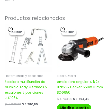
Productos relacionados
El
El
El
El
precio
precio
precio
precio
¡Oferta!
¡Oferta!
¡Oferta!
¡Oferta!
original
actual
original
actual
era:
es:
era:
es:
$ 10.976,00.
$ 8.780,80.
$ 4.743,00.
$ 3.794,40.
Herramientas y accesorios
Black&Decker
Escalera multifunción de
Amoladora angular 4 1/2»
aluminio Toay 4 tramos 5
Black & Decker 650w 115mm
escalones 7 posiciones
BDG650
JLD105A
$
4.743,00
$
3.794,40
$
10.976,00
$
8.780,80
Añadir al carrito