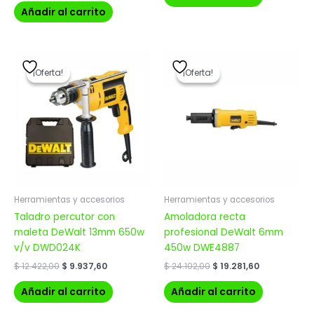
Añadir al carrito
El
El
El
El
precio
precio
precio
precio
¡Oferta!
¡Oferta!
¡Oferta!
¡Oferta!
original
actual
original
actual
era:
es:
era:
es:
$ 12.422,00.
$ 9.937,60.
$ 24.102,00.
$ 19.281,60.
Herramientas y accesorios
Herramientas y accesorios
Taladro percutor con
Amoladora recta
maleta DeWalt 13mm 650w
profesional DeWalt 6mm
v/v DWD024K
450w DWE4887
$
12.422,00
$
9.937,60
$
24.102,00
$
19.281,60
Añadir al carrito
Añadir al carrito