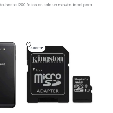
, hasta 1200 fotos en solo un minuto. Ideal para
El
El
precio
precio
¡Oferta!
¡Oferta!
original
actual
era:
es:
,40.
$ 239,00.
$ 191,20.