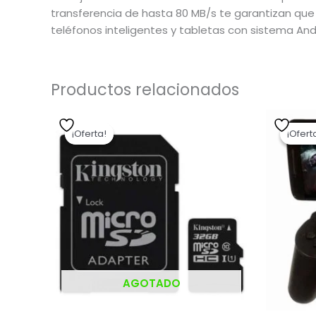
transferencia de hasta 80 MB/s te garantizan que 
teléfonos inteligentes y tabletas con sistema And
Productos relacionados
El
El
precio
precio
¡Oferta!
¡Oferta!
¡Ofert
¡Ofert
original
actual
era:
es:
$ 339,00.
$ 271,20.
AGOTADO