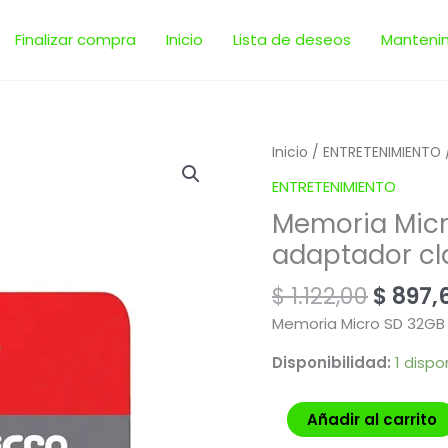
Finalizar compra
Inicio
Lista de deseos
Manteni
El
Memoria
Inicio
/
ENTRETENIMIENTO
precio
Micro
ENTRETENIMIENTO
origin
SD
Memoria Micr
era:
Sandisk
$ 1.122
adaptador cl
32gb
+
$
1.122,00
$
897,
adaptador
clase
Memoria Micro SD 32GB 
10
Disponibilidad:
1 dispo
cantidad
Añadir al carrito