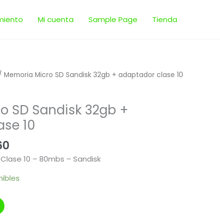
miento
Mi cuenta
Sample Page
Tienda
El
/ Memoria Micro SD Sandisk 32gb + adaptador clase 10
precio
al
actual
o SD Sandisk 32gb +
es:
,00.
$ 897,60.
ase 10
60
Clase 10 – 80mbs – Sandisk
nibles