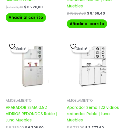
Muebles
$
7.776,00
$
6.220,80
$
10.208,00
$
8.166,40
Añadir al carrito
Añadir al carrito
El
El
El
El
precio
precio
precio
precio
¡Oferta!
¡Oferta!
¡Oferta!
¡Oferta!
original
actual
original
actual
era:
es:
era:
es:
$ 8.385,00.
$ 6.708,00.
$ 9.722,00.
$ 7.777,60.
AMOBLAMIENTO
AMOBLAMIENTO
APARADOR SEMA 0.92
Aparador Sema 1.22 vidrios
VIDRIOS REDONDOS Roble |
redondos Roble | Luna
Luna Muebles
Muebles
$
8.385,00
$
6.708,00
$
9.722,00
$
7.777,60