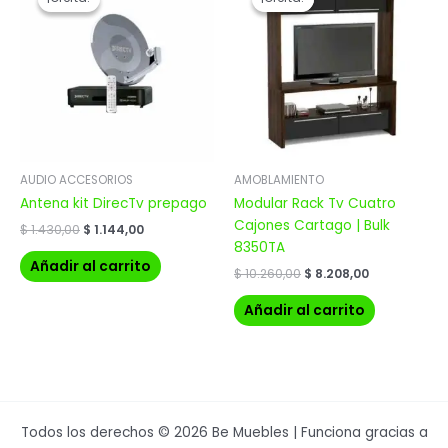
original
actual
original
actual
era:
es:
era:
es:
$ 1.430,00.
$ 1.144,00.
$ 10.260,00.
$ 8.208,00.
AUDIO ACCESORIOS
AMOBLAMIENTO
Antena kit DirecTv prepago
Modular Rack Tv Cuatro
Cajones Cartago | Bulk
$
1.430,00
$
1.144,00
8350TA
Añadir al carrito
$
10.260,00
$
8.208,00
Añadir al carrito
Todos los derechos © 2026 Be Muebles | Funciona gracias a