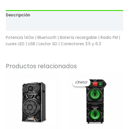
Descripción
Valoraciones (0)
Potencia 140w | Bluetooth | Batería recargable | Radio FM |
Luces LED | USB | Lector SD | Conectores 3.5 y 6.3
Productos relacionados
El
El
precio
precio
¡Oferta!
¡Oferta!
original
actual
era:
es:
$ 18.316,00.
$ 14.652,80.