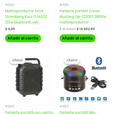
AUDIO
AUDIO
Multireproductor torre
Parlante portátil Crown
Stromberg Kazz DJ4002
Mustang Djs-1220BT 2800w
120w bluetooth usb
multireproductor
$
0,00
$
18.316,00
$
14.652,80
Añadir al carrito
Añadir al carrito
El
El
El
El
precio
precio
precio
precio
¡Oferta!
¡Oferta!
¡Oferta!
¡Oferta!
original
actual
original
actual
era:
es:
era:
es:
$ 16.999,00.
$ 13.599,20.
$ 279,00.
$ 223,20.
AUDIO
AUDIO
Parlante portátil con carrito
Parlante portátil Mini