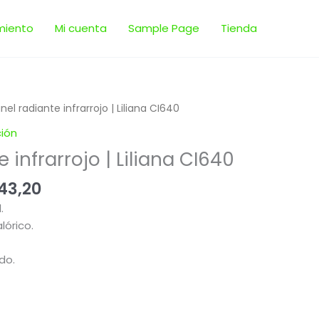
miento
Mi cuenta
Sample Page
Tienda
El
nel radiante infrarrojo | Liliana CI640
io
precio
ción
nal
actual
 infrarrojo | Liliana CI640
es:
29,00.
$ 3.543,20.
43,20
.
lórico.
ado.