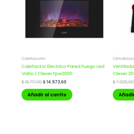
Calefacción
Climatizac
Calefactor Electrico Pared Fuego Led
Ventilado
Vidrio | Clever Fpw2000
Clever 20
$
18.717,00
$
14.973,60
$
7.026,00
Añadir al carrito
Añadir