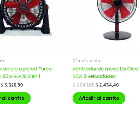
ión
Climatización
r de pie o pared Turbo
Ventilador de mesa 12» Clev
» 90w VEP20 2 en 1
40w 3 velocidades
$
5.620,80
$
3.043,00
$
2.434,40
 al carrito
Añadir al carrito