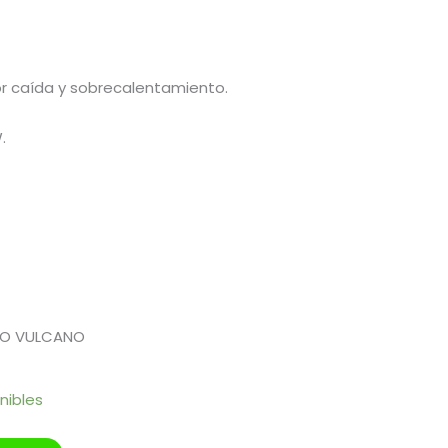
or caída y sobrecalentamiento.
.
JO VULCANO
nibles