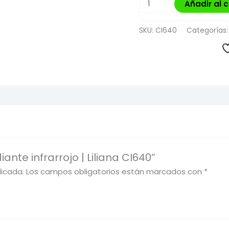
Añadir al c
SKU:
CI640
Categorías
ante infrarrojo | Liliana CI640”
licada.
Los campos obligatorios están marcados con
*