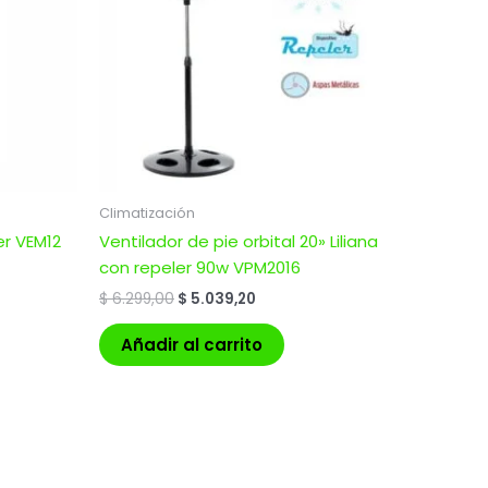
Climatización
er VEM12
Ventilador de pie orbital 20» Liliana
con repeler 90w VPM2016
$
6.299,00
$
5.039,20
Añadir al carrito