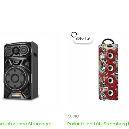
El
El
precio
precio
¡Oferta!
¡Oferta!
original
actual
era:
es:
$ 3.999,00.
$ 3.199,20.
AUDIO
oductor torre Stromberg
Parlante portátil Stromberg