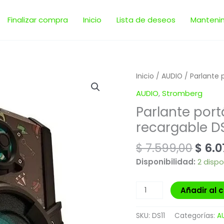
Finalizar compra
Inicio
Lista de deseos
Manteni
El
Parlante
Inicio
/
AUDIO
/ Parlante 
prec
portátil
AUDIO
,
Stromberg
origi
Stromberg
Parlante port
era:
Carlson
$ 7.5
recargable DS
Kazz
recargable
$
7.599,00
$
6.0
DS11
cantidad
Disponibilidad:
2 dispo
Añadir al c
SKU:
DS11
Categorías:
A