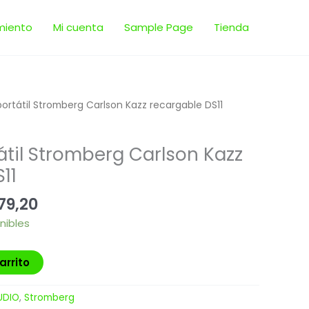
miento
Mi cuenta
Sample Page
Tienda
El
portátil Stromberg Carlson Kazz recargable DS11
io
precio
nal
actual
átil Stromberg Carlson Kazz
es:
99,00.
$ 6.079,20.
11
79,20
nibles
arrito
UDIO
,
Stromberg