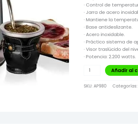
· Control de temperatura
· Jarra de acero inoxida
· Mantiene la temperat
· Base antideslizante.
· Acero inoxidable.
· Práctico sistema de a
· Visor traslúcido del ni
· Potencia: 2.200 watts.
Añadir al c
SKU:
AP980
Categorías