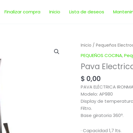
Finalizar compra
Inicio
Lista de deseos
Manteni
Pava
Inicio
/
Pequeños Electro
Electrica
PEQUEÑOS COCINA
,
Peq
IronMate
Pava Electric
|
Liliana
$
0,00
AP980
PAVA ELÉCTRICA IRONM
cantidad
Modelo: AP980
Display de temperaturas
Filtro.
Base giratoria 360º.
· Capacidad 1,7 lts.