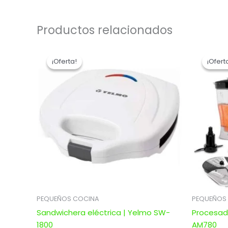
Productos relacionados
El
El
precio
precio
¡Oferta!
¡Oferta!
¡Ofert
¡Ofert
original
actual
era:
es:
$ 3.034,00.
$ 2.427,20.
PEQUEÑOS COCINA
PEQUEÑOS
Sandwichera eléctrica | Yelmo SW-
Procesado
1800
AM780