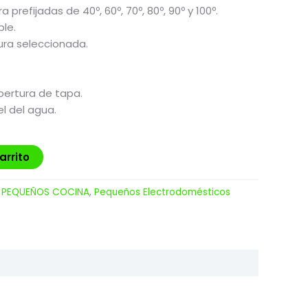
 prefijadas de 40º, 60º, 70º, 80º, 90º y 100º.
ble.
ura seleccionada.
pertura de tapa.
vel del agua.
arrito
:
PEQUEÑOS COCINA
,
Pequeños Electrodomésticos