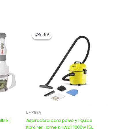
El
El
precio
precio
¡Oferta!
¡Oferta!
original
actual
era:
es:
$ 7.043,00.
$ 5.634,40.
LIMPIEZA
Mix |
Aspiradora para polvo y líquido
Karcher Home KHWD1 1000w 15L