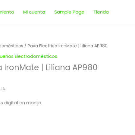
miento
Mi cuenta
Sample Page
Tienda
domésticos
/ Pava Electrica IronMate | Liliana AP980
ueños Electrodomésticos
a IronMate | Liliana AP980
ATE
 digital en manija.