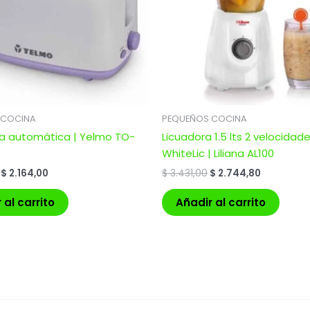
 COCINA
PEQUEÑOS COCINA
a automática | Yelmo TO-
Licuadora 1.5 lts 2 velocidad
WhiteLic | Liliana AL100
$
2.164,00
$
3.431,00
$
2.744,80
 al carrito
Añadir al carrito