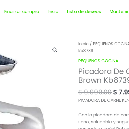
Finalizar compra
Inicio
Lista de deseos
Manteni
El
Picadora
Inicio
/
PEQUEÑOS COCIN
prec
De
Kb8739
orig
Carne
PEQUEÑOS COCINA
era:
Eléctrica
Picadora De C
$ 9.9
1800w
Brown Kb873
|
Ken
$
9.999,00
$
7.9
Brown
Kb8739
PICADORA DE CARNE KE
cantidad
Con la picadora de carn
sano, saludable y seguro
pescados y más! Potent