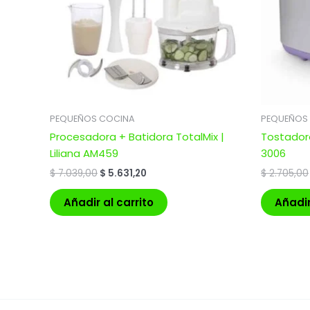
PEQUEÑOS COCINA
PEQUEÑOS
Procesadora + Batidora TotalMix |
Tostador
Liliana AM459
3006
$
7.039,00
$
5.631,20
$
2.705,00
Añadir al carrito
Añadir