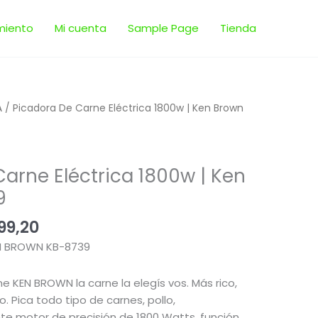
miento
Mi cuenta
Sample Page
Tienda
El
A
/ Picadora De Carne Eléctrica 1800w | Ken Brown
io
precio
inal
actual
es:
arne Eléctrica 1800w | Ken
99,00.
$ 7.999,20.
9
99,20
N BROWN KB-8739
e KEN BROWN la carne la elegís vos. Más rico,
. Pica todo tipo de carnes, pollo,
e motor de precisión de 1800 Watts, función