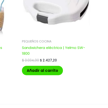
PEQUEÑOS COCINA
es
Sandwichera eléctrica | Yelmo SW-
1800
$
3.034,00
$
2.427,20
Añadir al carrito