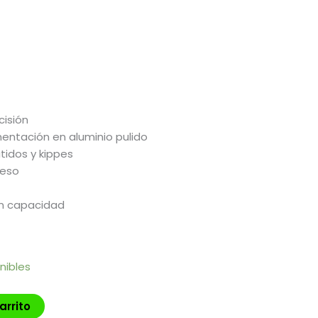
isión
entación en aluminio pulido
idos y kippes
ueso
an capacidad
nibles
arrito