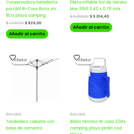
Conservadora heladerita
Pileta inflable Sol de Verano
portátil Ri-Cass Boca Jrs
Max 1050 3.40 x 0.70 mts
8Lts playa camping
$
6.268,00
$
5.014,40
$
1.030,00
$
824,00
Añadir al carrito
Añadir al carrito
El
El
El
El
precio
precio
precio
precio
¡Oferta!
¡Oferta!
¡Oferta!
¡Oferta!
original
actual
original
actual
era:
es:
era:
es:
$ 4.620,00.
$ 3.696,00.
$ 804,00.
$ 643,20.
Aire Libre
Aire Libre
Tendedero calesita con
Bidón térmico Ri-cass 2,5lts
base de cemento
camping playa jardín cod