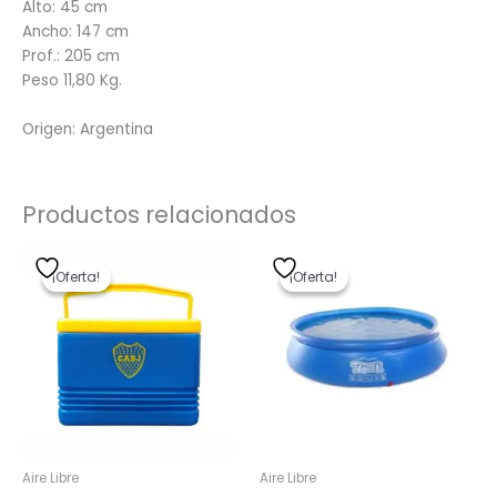
Alto: 45 cm
Ancho: 147 cm
Prof.: 205 cm
Peso 11,80 Kg.
Origen: Argentina
Productos relacionados
El
El
El
El
precio
precio
precio
precio
¡Oferta!
¡Oferta!
¡Oferta!
¡Oferta!
original
actual
original
actual
era:
es:
era:
es:
$ 1.030,00.
$ 824,00.
$ 6.268,00.
$ 5.014,40.
Aire Libre
Aire Libre