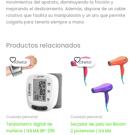
movimientos del aparato, disminuyendo la fricción y
mejorando el deslizamiento. Además, dispone de un cable
rotativo que facilita su manipulación y un aro que permite
colgarla para tenerla siempre a mano.
Productos relacionados
El
El
El
El
precio
precio
precio
precio
¡Oferta!
¡Oferta!
¡Oferta!
¡Oferta!
original
actual
original
actual
era:
es:
era:
es:
$ 3.503,00.
$ 2.802,40.
$ 3.609,00.
$ 2.887,20.
Cuidado personal
Cuidado personal
Tensiometro digital de
Secador de pelo Ion Bloom
muñeca | GA.MA BP-2116
2 potencias | Ga.Ma