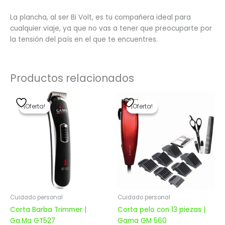
La plancha, al ser Bi Volt, es tu compañera ideal para
cualquier viaje, ya que no vas a tener que preocuparte por
la tensión del país en el que te encuentres.
Productos relacionados
El
El
El
El
precio
precio
precio
precio
¡Oferta!
¡Oferta!
¡Oferta!
¡Oferta!
original
actual
original
actual
era:
es:
era:
es:
$ 1.779,00.
$ 1.423,20.
$ 1.999,00.
$ 1.599,20.
Cuidado personal
Cuidado personal
Corta Barba Trimmer |
Corta pelo con 13 piezas |
Ga.Ma GT527
Gama GM 560