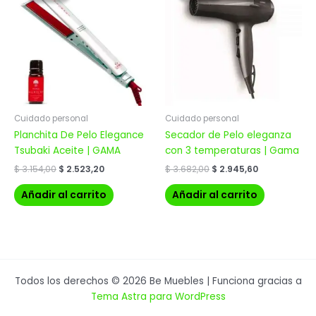
era:
es:
era:
es:
$ 3.154,00.
$ 2.523,20.
$ 3.682,00.
$ 2.945,60.
Cuidado personal
Cuidado personal
Planchita De Pelo Elegance
Secador de Pelo eleganza
Tsubaki Aceite | GAMA
con 3 temperaturas | Gama
$
3.154,00
$
2.523,20
$
3.682,00
$
2.945,60
Añadir al carrito
Añadir al carrito
Todos los derechos © 2026 Be Muebles | Funciona gracias a
Tema Astra para WordPress