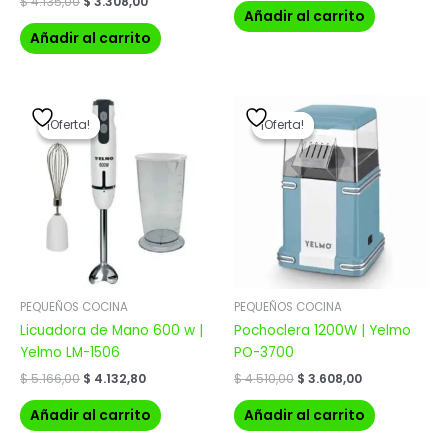
$
4.135,00
$
3.308,00
Añadir al carrito
Añadir al carrito
El
El
El
El
precio
precio
precio
precio
¡Oferta!
¡Oferta!
¡Oferta!
¡Oferta!
original
actual
original
actual
era:
es:
era:
es:
$ 5.166,00.
$ 4.132,80.
$ 4.510,00.
$ 3.608,00.
PEQUEÑOS COCINA
PEQUEÑOS COCINA
Licuadora de Mano 600 w |
Pochoclera 1200W | Yelmo
Yelmo LM-1506
PO-3700
$
5.166,00
$
4.132,80
$
4.510,00
$
3.608,00
Añadir al carrito
Añadir al carrito