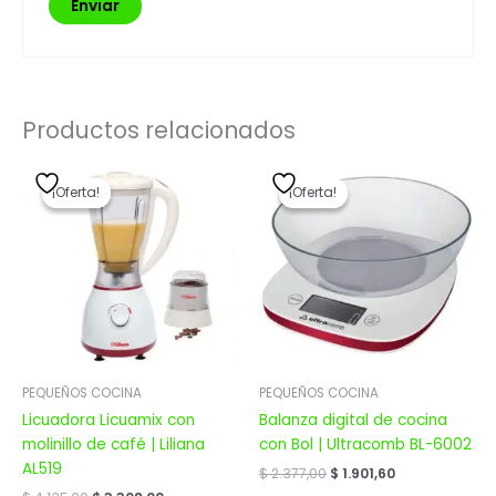
Productos relacionados
El
El
El
El
precio
precio
precio
precio
¡Oferta!
¡Oferta!
¡Oferta!
¡Oferta!
original
actual
original
actual
era:
es:
era:
es:
$ 4.135,00.
$ 3.308,00.
$ 2.377,00.
$ 1.901,60.
PEQUEÑOS COCINA
PEQUEÑOS COCINA
Licuadora Licuamix con
Balanza digital de cocina
molinillo de café | Liliana
con Bol | Ultracomb BL-6002
AL519
$
2.377,00
$
1.901,60