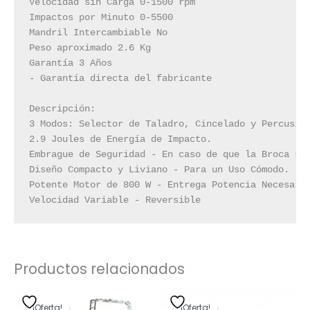
Velocidad sin Carga 0-1500 rpm

Impactos por Minuto 0-5500

Mandril Intercambiable No

Peso aproximado 2.6 Kg

Garantía 3 Años

- Garantía directa del fabricante

Descripción:

3 Modos: Selector de Taladro, Cincelado y Percusión
2.9 Joules de Energía de Impacto.

Embrague de Seguridad - En caso de que la Broca se 
Diseño Compacto y Liviano - Para un Uso Cómodo.

Potente Motor de 800 W - Entrega Potencia Necesaria
Velocidad Variable - Reversible
Productos relacionados
El
El
El
El
precio
precio
precio
precio
¡Oferta!
¡Oferta!
¡Oferta!
¡Oferta!