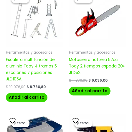
original
actual
original
actual
era:
es:
era:
es:
$ 10.976,00.
$ 8.780,80.
$ 11.370,00.
$ 9.096,00.
Herramientas y accesorios
Herramientas y accesorios
Escalera multifunción de
Motosierra naftera 52cc
aluminio Toay 4 tramos 5
Toay 2 tiempos espada 20»
escalones 7 posiciones
JLD52
JLD105A
$
11.370,00
$
9.096,00
$
10.976,00
$
8.780,80
Añadir al carrito
Añadir al carrito
El
El
El
El
precio
precio
precio
precio
¡Oferta!
¡Oferta!
¡Oferta!
¡Oferta!
original
actual
original
actual
era:
es:
era:
es: