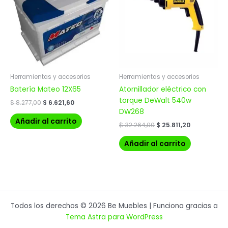
$ 8.277,00.
$ 6.621,60.
$ 32.264,00.
$ 25.811,20.
Herramientas y accesorios
Herramientas y accesorios
Batería Mateo 12X65
Atornillador eléctrico con
torque DeWalt 540w
$
8.277,00
$
6.621,60
DW268
Añadir al carrito
$
32.264,00
$
25.811,20
Añadir al carrito
Todos los derechos © 2026 Be Muebles | Funciona gracias a
Tema Astra para WordPress