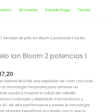
miento
Mi cuenta
Sample Page
Tienda
El
/ Secador de pelo Ion Bloom 2 potencias | Ga.Ma
io
precio
nal
actual
lo Ion Bloom 2 potencias |
es:
09,00.
$ 2.887,20.
87,20
 secadores BLOOM, una explosión de color con todo
n la tecnología necesaria para obtener un
as ayuda a mejorar la salud del cabello;
uctura molecular y dejándolo más luminoso y
or AC de alta performance y posee la tecnología
tan grandes beneficios al cabello, por lo que la