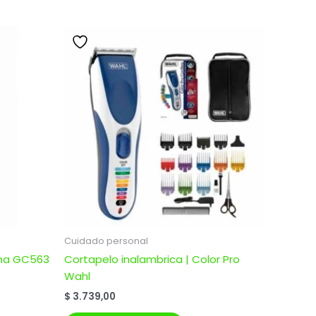
0.
Cuidado personal
ama GC563
Cortapelo inalambrica | Color Pro
Wahl
$
3.739,00