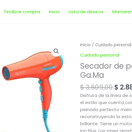
Finalizar compra
Inicio
Lista de deseos
Manteni
El
Secador
Inicio
/
Cuidado personal
prec
de
Cuidado personal
origi
pelo
Secador de pe
era:
Ion
$ 3.6
Ga.Ma
Bloom
2
$
3.609,00
$
2.8
potencias
|
Disfruta de la línea de
Ga.Ma
el estilo que cuenta co
cantidad
peinado perfecto mientr
reconstruyendo la estr
brillante. Tiene un mot
Ion Plus. Los iones apor