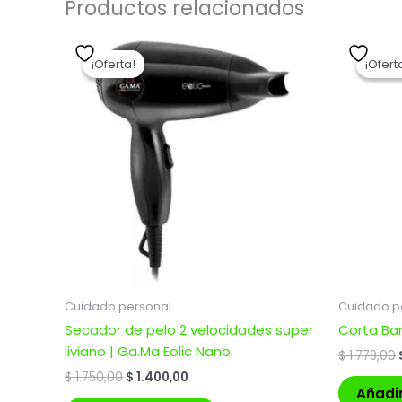
Productos relacionados
El
El
precio
precio
¡Oferta!
¡Oferta!
¡Ofert
¡Ofert
original
actual
era:
es:
$ 1.750,00.
$ 1.400,00.
Cuidado personal
Cuidado p
Secador de pelo 2 velocidades super
Corta Ba
liviano | Ga.Ma Eolic Nano
$
1.779,00
$
1.750,00
$
1.400,00
Añadir