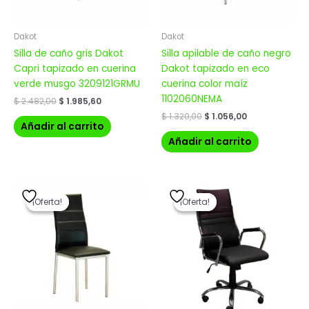
Dakot
Dakot
Silla de caño gris Dakot
Silla apilable de caño negro
Capri tapizado en cuerina
Dakot tapizado en eco
verde musgo 3209121GRMU
cuerina color maíz
1102060NEMA
$
2.482,00
$
1.985,60
$
1.320,00
$
1.056,00
Añadir al carrito
Añadir al carrito
El
El
El
El
precio
precio
precio
precio
¡Oferta!
¡Oferta!
¡Oferta!
¡Oferta!
original
actual
original
actual
era:
es:
era:
es:
$ 2.482,00.
$ 1.985,60.
$ 12.988,00.
$ 10.390,40.