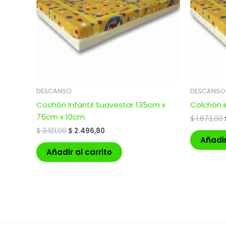
DESCANSO
DESCANSO
Cochón Infantil Suavestar 135cm x
Colchón i
75cm x 10cm
$
1.673,00
$
3.121,00
$
2.496,80
Añadir
Añadir al carrito