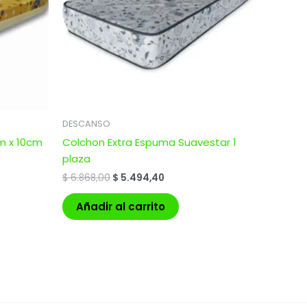
DESCANSO
cm x 10cm
Colchon Extra Espuma Suavestar 1
plaza
$
6.868,00
$
5.494,40
Añadir al carrito