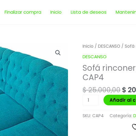
Finalizar compra
Inicio
Lista de deseos
Manteni
El
Sofá
Inicio
/
DESCANSO
/ Sofá 
pre
rinconero
DESCANSO
orig
4
Sofá rinconer
era:
módulos
$ 25
CAP4
JYS
Totaltela
$
25.000,00
$
20
CAP4
cantidad
Añadir al c
SKU:
CAP4
Categoría: