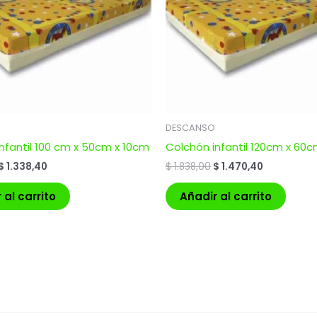
DESCANSO
nfantil 100 cm x 50cm x 10cm
Colchón infantil 120cm x 60
$
1.338,40
$
1.838,00
$
1.470,40
 al carrito
Añadir al carrito