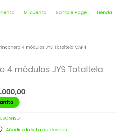
miento
Mi cuenta
Sample Page
Tienda
El
rinconero 4 módulos JYS Totaltela CAP4
cio
precio
inal
actual
o 4 módulos JYS Totaltela
es:
.000,00.
$ 20.000,00.
.000,00
arrito
DESCANSO
Añadir a la lista de deseos