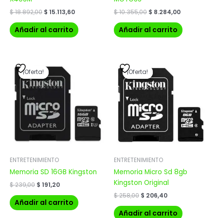
$
18.892,00
$
15.113,60
$
10.355,00
$
8.284,00
Añadir al carrito
Añadir al carrito
El
El
El
El
precio
precio
precio
precio
¡Oferta!
¡Oferta!
¡Oferta!
¡Oferta!
original
actual
original
actual
era:
es:
era:
es:
$ 239,00.
$ 191,20.
$ 258,00.
$ 206,40.
ENTRETENIMIENTO
ENTRETENIMIENTO
Memoria SD 16GB Kingston
Memoria Micro Sd 8gb
Kingston Original
$
239,00
$
191,20
$
258,00
$
206,40
Añadir al carrito
Añadir al carrito