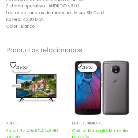
Sistema operativo : ANDROID v6.0.1
Lector de tarjetas de memoria : Micro SD Card
Batería 4200 Mah
Color : Blanco
Productos relacionados
El
El
El
El
precio
precio
precio
precio
¡Oferta!
¡Oferta!
¡Oferta!
¡Oferta!
original
actual
original
actual
era:
es:
era:
es:
$ 18.892,00.
$ 15.113,60.
$ 10.355,00.
$ 8.284,00.
AUDIO
ENTRETENIMIENTO
Smart Tv 40» RCA full HD
Celular Moto g5S Motorola
X40SM
MOTG5S