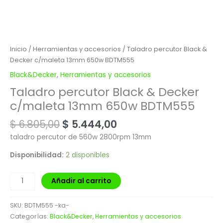
Inicio
/
Herramientas y accesorios
/ Taladro percutor Black &
Decker c/maleta 13mm 650w BDTM555
Black&Decker
,
Herramientas y accesorios
Taladro percutor Black & Decker
c/maleta 13mm 650w BDTM555
$
6.805,00
$
5.444,00
taladro percutor de 560w 2800rpm 13mm
Disponibilidad:
2 disponibles
Añadir al carrito
SKU:
BDTM555 -ka-
Categorías:
Black&Decker
,
Herramientas y accesorios