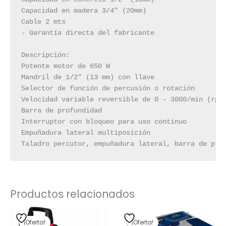
Capacidad en madera 3/4" (20mm)

Cable 2 mts

- Garantía directa del fabricante

Descripción:

Potente motor de 650 W

Mandril de 1/2" (13 mm) con llave

Selector de función de percusión o rotación

Velocidad variable reversible de 0 - 3000/min (rpm)
Barra de profundidad

Interruptor con bloqueo para uso continuo

Empuñadura lateral multiposición

Taladro percutor, empuñadura lateral, barra de pro
Productos relacionados
El
El
El
El
precio
precio
precio
precio
¡Oferta!
¡Oferta!
¡Oferta!
¡Oferta!