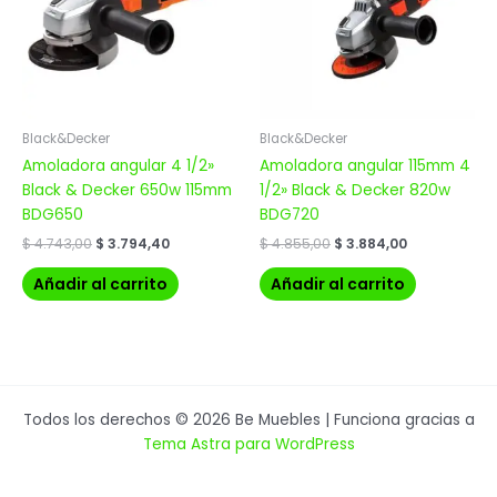
Black&Decker
Black&Decker
Amoladora angular 4 1/2»
Amoladora angular 115mm 4
Black & Decker 650w 115mm
1/2» Black & Decker 820w
BDG650
BDG720
$
4.743,00
$
3.794,40
$
4.855,00
$
3.884,00
Añadir al carrito
Añadir al carrito
Todos los derechos © 2026 Be Muebles | Funciona gracias a
Tema Astra para WordPress