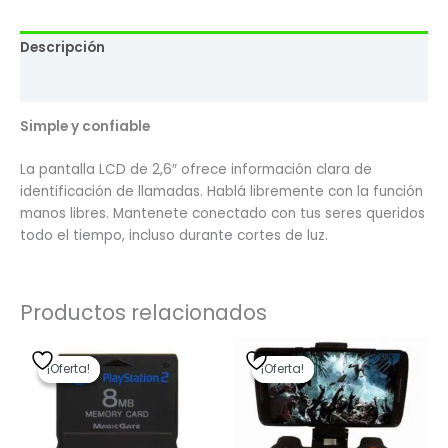
Descripción
Valoraciones (0)
Simple y confiable
La pantalla LCD de 2,6″ ofrece información clara de
identificación de llamadas. Hablá libremente con la función
manos libres. Mantenete conectado con tus seres queridos
todo el tiempo, incluso durante cortes de luz.
Productos relacionados
El
El
El
El
precio
precio
precio
precio
¡Oferta!
¡Oferta!
¡Oferta!
¡Oferta!
original
actual
original
actual
era:
es:
era:
es:
$ 99,00.
$ 79,20.
$ 2.000,00.
$ 1.600,00.