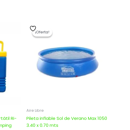
El
El
precio
precio
¡Oferta!
¡Oferta!
original
actual
era:
es:
$ 6.268,00.
$ 5.014,40.
Aire Libre
átil Ri-
Pileta inflable Sol de Verano Max 1050
amping
3.40 x 0.70 mts