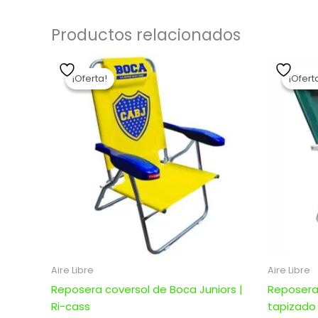
Productos relacionados
El
El
precio
precio
¡Oferta!
¡Oferta!
¡Ofert
¡Ofert
original
actual
era:
es:
$ 4.044,00.
$ 3.235,20.
Aire Libre
Aire Libre
Reposera coversol de Boca Juniors |
Reposera 
Ri-cass
tapizado 