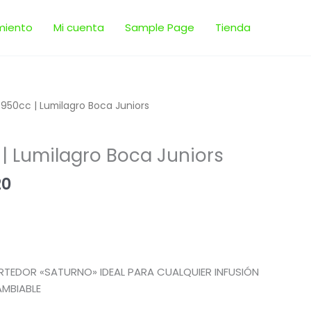
miento
Mi cuenta
Sample Page
Tienda
El
950cc | Lumilagro Boca Juniors
precio
al
actual
| Lumilagro Boca Juniors
es:
0.
$ 567,20.
20
RTEDOR «SATURNO» IDEAL PARA CUALQUIER INFUSIÓN
AMBIABLE