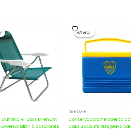
El
El
El
El
precio
precio
precio
precio
a!
a!
¡Oferta!
¡Oferta!
original
actual
original
actual
era:
es:
era:
es:
$ 3.420,00.
$ 2.736,00.
$ 1.030,00.
$ 824,00.
Aire Libre
aluminio Ri-cass Milenium
Conservadora heladerita port
coversol sillón 5 posiciones
Cass Boca Jrs 8Lts playa c