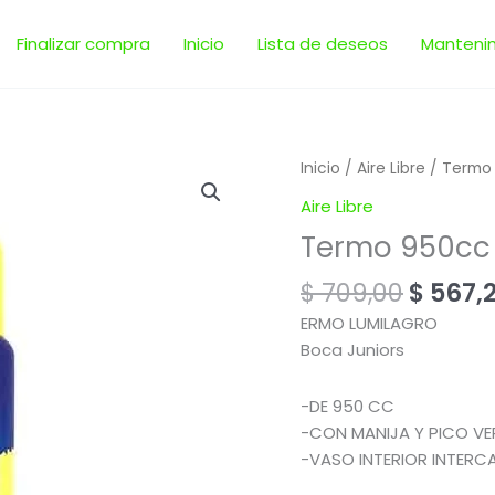
Finalizar compra
Inicio
Lista de deseos
Manteni
El
Termo
Inicio
/
Aire Libre
/ Termo 
precio
950cc
Aire Libre
origin
|
Termo 950cc 
era:
Lumilagro
$ 709,0
Boca
$
709,00
$
567,
Juniors
ERMO LUMILAGRO
cantidad
Boca Juniors
-DE 950 CC
-CON MANIJA Y PICO VE
-VASO INTERIOR INTERC