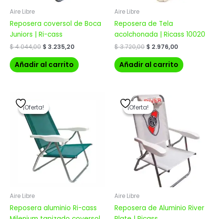
Aire Libre
Aire Libre
Reposera coversol de Boca
Reposera de Tela
Juniors | Ri-cass
acolchonada | Ricass 10020
$
4.044,00
$
3.235,20
$
3.720,00
$
2.976,00
Añadir al carrito
Añadir al carrito
El
El
El
El
precio
precio
precio
precio
¡Oferta!
¡Oferta!
¡Oferta!
¡Oferta!
original
actual
original
actual
era:
es:
era:
es:
$ 3.420,00.
$ 2.736,00.
$ 4.044,00.
$ 3.235,20.
Aire Libre
Aire Libre
Reposera aluminio Ri-cass
Reposera de Aluminio River
Milenium tapizado coversol
Plate | Ricass