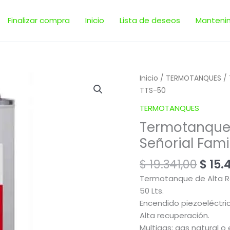
Finalizar compra
Inicio
Lista de deseos
Manteni
El
Termotanque
Inicio
/
TERMOTANQUES
/ 
prec
multigas
TTS-50
origi
de
TERMOTANQUES
era:
50
Termotanque m
$ 19.
litros
Señorial Fami
|
Señorial
$
19.341,00
$
15.
Family
TTS-
Termotanque de Alta R
50
50 Lts.
cantidad
Encendido piezoeléctric
Alta recuperación.
Multigas: gas natural o