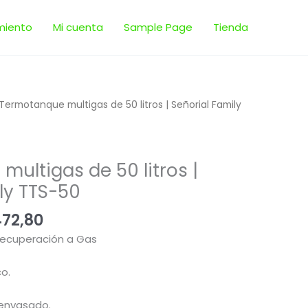
miento
Mi cuenta
Sample Page
Tienda
El
Termotanque multigas de 50 litros | Señorial Family
io
precio
nal
actual
es:
ultigas de 50 litros |
341,00.
$ 15.472,80.
ly TTS-50
472,80
ecuperación a Gas
o.
 envasado.