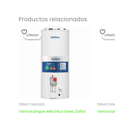
Productos relacionados
El
El
precio
precio
¡Oferta!
¡Oferta!
¡Ofert
¡Ofert
original
actual
era:
es:
$ 17.010,00.
$ 13.608,00.
TERMOTANQUES
TERMOTAN
Termotanque eléctrico Linea Zafiro
Termotanq