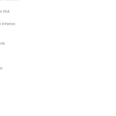
r IGA.
inferior.
cas
ua